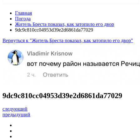
Главная
Погода
Житель Бреста показал, как затопило его двор
9dc9c810cc04953d39e2d6861da77029
Вернуться к "Житель Бреста показал, как затопило его двор"
9dc9c810cc04953d39e2d6861da77029
следующий
предыдущий