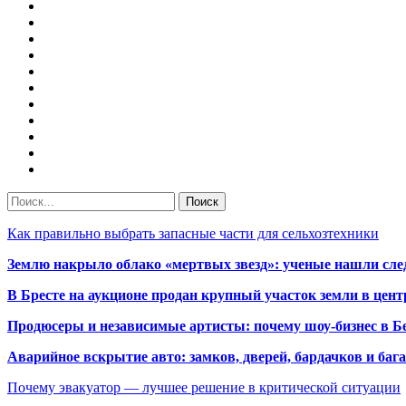
Как правильно выбрать запасные части для сельхозтехники
Землю накрыло облако «мертвых звезд»: ученые нашли сле
В Бресте на аукционе продан крупный участок земли в центр
Продюсеры и независимые артисты: почему шоу-бизнес в Бе
Аварийное вскрытие авто: замков, дверей, бардачков и ба
Почему эвакуатор — лучшее решение в критической ситуации