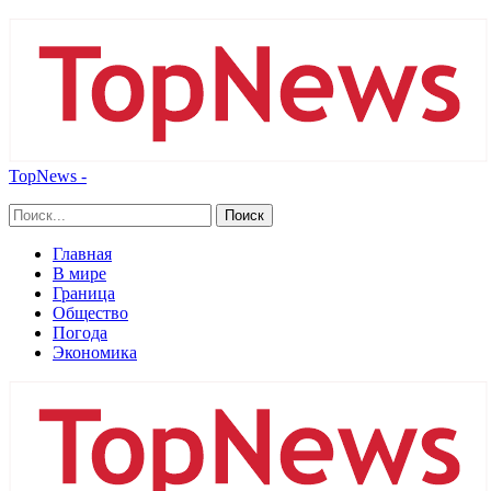
TopNews -
Главная
В мире
Граница
Общество
Погода
Экономика