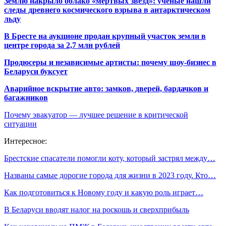
Землю накрыло облако «мертвых звезд»: ученые нашли
следы древнего космического взрыва в антарктическом
льду
В Бресте на аукционе продан крупный участок земли в
центре города за 2,7 млн рублей
Продюсеры и независимые артисты: почему шоу-бизнес в
Беларуси буксует
Аварийное вскрытие авто: замков, дверей, бардачков и
багажников
Почему эвакуатор — лучшее решение в критической
ситуации
Интересное:
Брестские спасатели помогли коту, который застрял между…
Названы самые дорогие города для жизни в 2023 году. Кто…
Как подготовиться к Новому году и какую роль играет…
В Беларуси вводят налог на роскошь и сверхприбыль